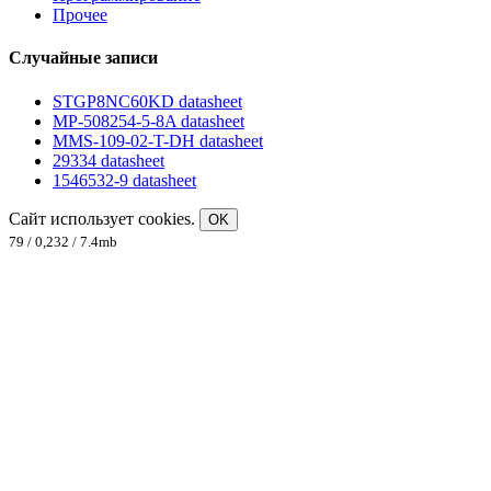
Прочее
Случайные записи
STGP8NC60KD datasheet
MP-508254-5-8A datasheet
MMS-109-02-T-DH datasheet
29334 datasheet
1546532-9 datasheet
Сайт использует cookies.
OK
79 / 0,232 / 7.4mb