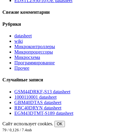
EDSTLZ950/10-OE datasheet
Свежие комментарии
Рубрики
datasheet
wiki
Микроконтроллеры
Микропроцессоры
Микросхема
Программирование
Прочее
Случайные записи
GSM44DRKF-S13 datasheet
1000110001 datasheet
GBM40DTAS datasheet
RBC40DRYN datasheet
EGM43DTMT-S189 datasheet
Сайт использует cookies.
OK
79 / 0,126 / 7.4mb