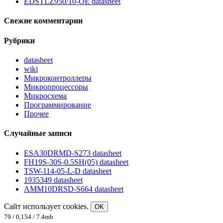
EDSTLZ950/10-OE datasheet
Свежие комментарии
Рубрики
datasheet
wiki
Микроконтроллеры
Микропроцессоры
Микросхема
Программирование
Прочее
Случайные записи
ESA30DRMD-S273 datasheet
FH19S-30S-0.5SH(05) datasheet
TSW-114-05-L-D datasheet
1935349 datasheet
AMM10DRSD-S664 datasheet
Сайт использует cookies.
OK
79 / 0,154 / 7.4mb