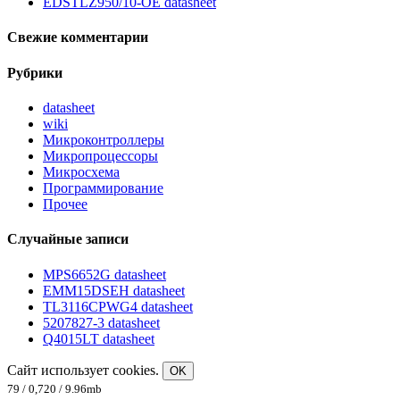
EDSTLZ950/10-OE datasheet
Свежие комментарии
Рубрики
datasheet
wiki
Микроконтроллеры
Микропроцессоры
Микросхема
Программирование
Прочее
Случайные записи
MPS6652G datasheet
EMM15DSEH datasheet
TL3116CPWG4 datasheet
5207827-3 datasheet
Q4015LT datasheet
Сайт использует cookies.
OK
79 / 0,720 / 9.96mb