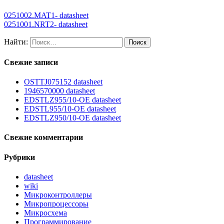
0251002.MAT1- datasheet
0251001.NRT2- datasheet
Найти:
Свежие записи
OSTTJ075152 datasheet
1946570000 datasheet
EDSTLZ955/10-OE datasheet
EDSTL955/10-OE datasheet
EDSTLZ950/10-OE datasheet
Свежие комментарии
Рубрики
datasheet
wiki
Микроконтроллеры
Микропроцессоры
Микросхема
Программирование