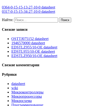
0364-0-15-15-13-27-10-0 datasheet
0317-0-15-15-34-27-10-0 datasheet
Найти:
Свежие записи
OSTTJ075152 datasheet
1946570000 datasheet
EDSTLZ955/10-OE datasheet
EDSTL955/10-OE datasheet
EDSTLZ950/10-OE datasheet
Свежие комментарии
Рубрики
datasheet
wiki
Микроконтроллеры
Микропроцессоры
Микросхема
Программирование