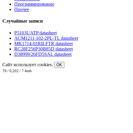
Программирование
Прочее
Случайные записи
P5103UATP datasheet
ACM1211-102-2PL-TL datasheet
MK1714-01RILFTR datasheet
RC28F256P30B85D datasheet
D38999/26FD5SAL datasheet
Сайт использует cookies.
OK
79 / 0,202 / 7.4mb