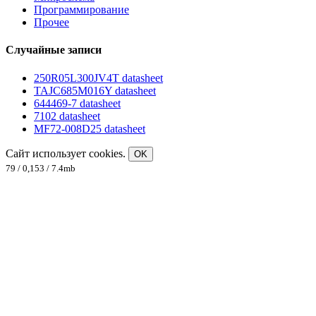
Программирование
Прочее
Случайные записи
250R05L300JV4T datasheet
TAJC685M016Y datasheet
644469-7 datasheet
7102 datasheet
MF72-008D25 datasheet
Сайт использует cookies.
OK
79 / 0,153 / 7.4mb