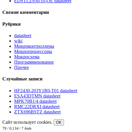
EDSTLZ950/10-OE datasheet
Свежие комментарии
Рубрики
datasheet
wiki
Микроконтроллеры
Микропроцессоры
Микросхема
Программирование
Прочее
Случайные записи
HF2430-203Y1R0-T01 datasheet
ESA43DTMN datasheet
MPK70B1/4 datasheet
RMC22DRXI datasheet
ZTX696BSTZ datasheet
Сайт использует cookies.
OK
79 / 0,134 / 7.4mb