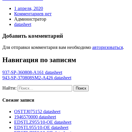
1 апреля, 2020
Комментариев нет
Администратор
datasheet
Добавить комментарий
Для отправки комментария вам необходимо
авторизоваться
.
Навигация по записям
937-SP-360808-A161 datasheet
943-SP-370808SM2-A426 datasheet
Найти:
Свежие записи
OSTTJ075152 datasheet
1946570000 datasheet
EDSTLZ955/10-OE datasheet
EDSTL955/10-OE datasheet