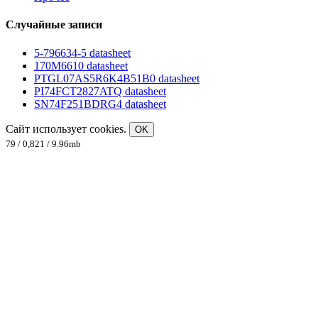
Случайные записи
5-796634-5 datasheet
170M6610 datasheet
PTGL07AS5R6K4B51B0 datasheet
PI74FCT2827ATQ datasheet
SN74F251BDRG4 datasheet
Сайт использует cookies.
OK
79 / 0,821 / 9.96mb