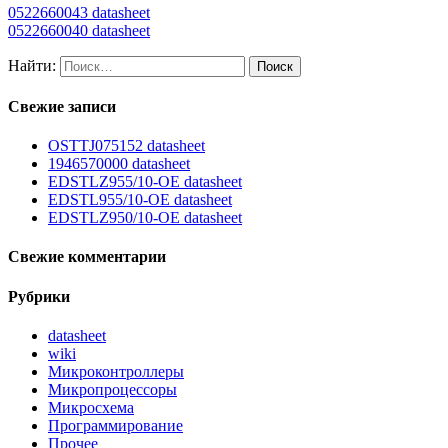
0522660043 datasheet
0522660040 datasheet
Найти:
Свежие записи
OSTTJ075152 datasheet
1946570000 datasheet
EDSTLZ955/10-OE datasheet
EDSTL955/10-OE datasheet
EDSTLZ950/10-OE datasheet
Свежие комментарии
Рубрики
datasheet
wiki
Микроконтроллеры
Микропроцессоры
Микросхема
Программирование
Прочее