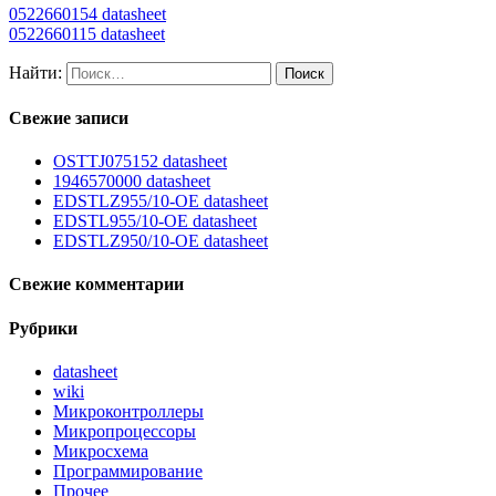
0522660154 datasheet
0522660115 datasheet
Найти:
Свежие записи
OSTTJ075152 datasheet
1946570000 datasheet
EDSTLZ955/10-OE datasheet
EDSTL955/10-OE datasheet
EDSTLZ950/10-OE datasheet
Свежие комментарии
Рубрики
datasheet
wiki
Микроконтроллеры
Микропроцессоры
Микросхема
Программирование
Прочее