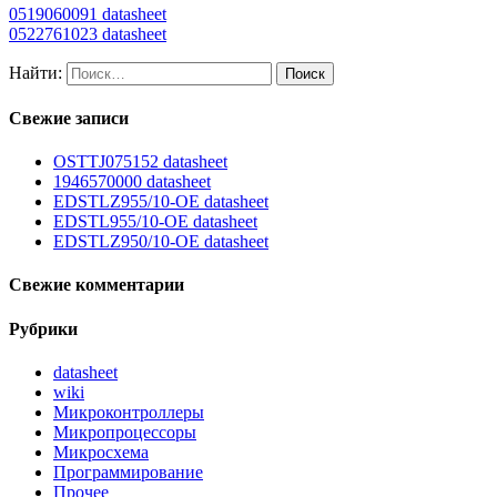
0519060091 datasheet
0522761023 datasheet
Найти:
Свежие записи
OSTTJ075152 datasheet
1946570000 datasheet
EDSTLZ955/10-OE datasheet
EDSTL955/10-OE datasheet
EDSTLZ950/10-OE datasheet
Свежие комментарии
Рубрики
datasheet
wiki
Микроконтроллеры
Микропроцессоры
Микросхема
Программирование
Прочее