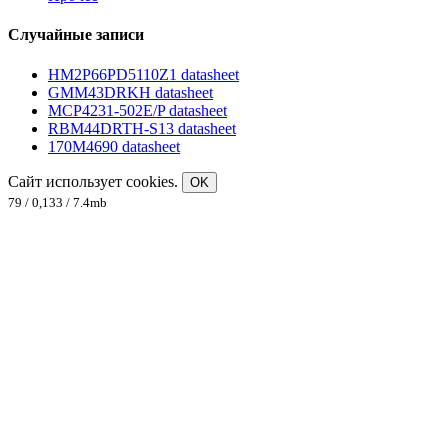
Случайные записи
HM2P66PD5110Z1 datasheet
GMM43DRKH datasheet
MCP4231-502E/P datasheet
RBM44DRTH-S13 datasheet
170M4690 datasheet
Сайт использует cookies.
OK
79 / 0,133 / 7.4mb