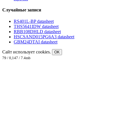
Случайные записи
RS401L-BP datasheet
THS5641IDW datasheet
RBB108DHLD datasheet
HSCSAND015PG6A3 datasheet
GBM24DTAI datasheet
Сайт использует cookies.
OK
79 / 0,147 / 7.4mb