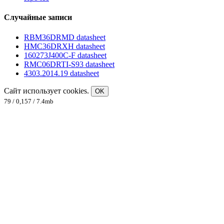
Случайные записи
RBM36DRMD datasheet
HMC36DRXH datasheet
160273J400C-F datasheet
RMC06DRTI-S93 datasheet
4303.2014.19 datasheet
Сайт использует cookies.
OK
79 / 0,157 / 7.4mb