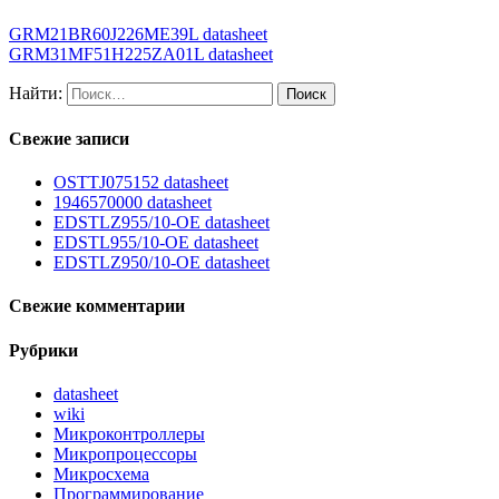
GRM21BR60J226ME39L datasheet
GRM31MF51H225ZA01L datasheet
Найти:
Свежие записи
OSTTJ075152 datasheet
1946570000 datasheet
EDSTLZ955/10-OE datasheet
EDSTL955/10-OE datasheet
EDSTLZ950/10-OE datasheet
Свежие комментарии
Рубрики
datasheet
wiki
Микроконтроллеры
Микропроцессоры
Микросхема
Программирование