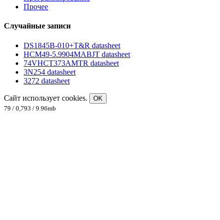
Прочее
Случайные записи
DS1845B-010+T&R datasheet
HCM49-5.9904MABJT datasheet
74VHCT373AMTR datasheet
3N254 datasheet
3272 datasheet
Сайт использует cookies.
OK
79 / 0,793 / 9.96mb