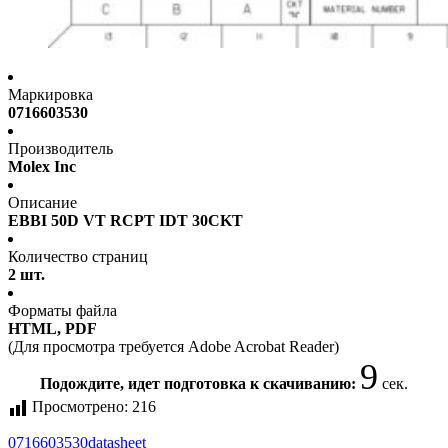
Маркировка
0716603530
Производитель
Molex Inc
Описание
EBBI 50D VT RCPT IDT 30CKT
Количество страниц
2 шт.
Форматы файла
HTML, PDF
(Для просмотра требуется Adobe Acrobat Reader)
9
Подождите, идет подготовка к скачиванию:
сек.
Просмотрено:
216
0716603530
datasheet