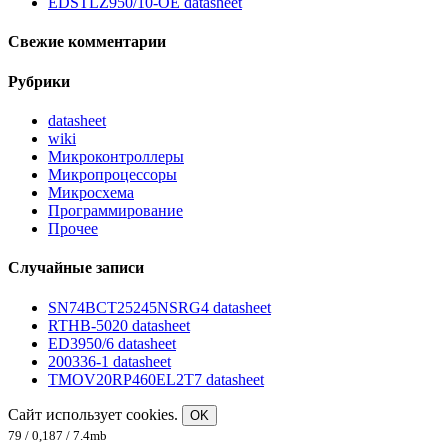
EDSTLZ950/10-OE datasheet
Свежие комментарии
Рубрики
datasheet
wiki
Микроконтроллеры
Микропроцессоры
Микросхема
Программирование
Прочее
Случайные записи
SN74BCT25245NSRG4 datasheet
RTHB-5020 datasheet
ED3950/6 datasheet
200336-1 datasheet
TMOV20RP460EL2T7 datasheet
Сайт использует cookies.
OK
79 / 0,187 / 7.4mb