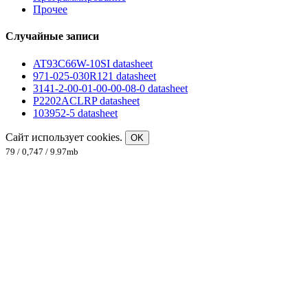
Прочее
Случайные записи
AT93C66W-10SI datasheet
971-025-030R121 datasheet
3141-2-00-01-00-00-08-0 datasheet
P2202ACLRP datasheet
103952-5 datasheet
Сайт использует cookies.
OK
79 / 0,747 / 9.97mb