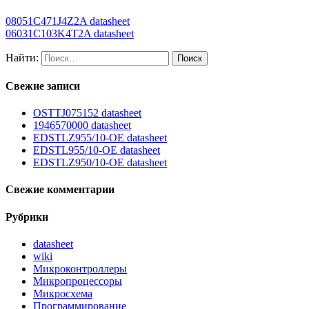
08051C471J4Z2A datasheet
06031C103K4T2A datasheet
Найти:
Свежие записи
OSTTJ075152 datasheet
1946570000 datasheet
EDSTLZ955/10-OE datasheet
EDSTL955/10-OE datasheet
EDSTLZ950/10-OE datasheet
Свежие комментарии
Рубрики
datasheet
wiki
Микроконтроллеры
Микропроцессоры
Микросхема
Программирование