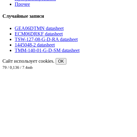
Прочее
Случайные записи
GEA06DTMN datasheet
ECM06DRKF datasheet
TSW-127-08-G-D-RA datasheet
1445048-2 datasheet
TMM-140-01-G-D-SM datasheet
Сайт использует cookies.
OK
79 / 0,136 / 7.4mb