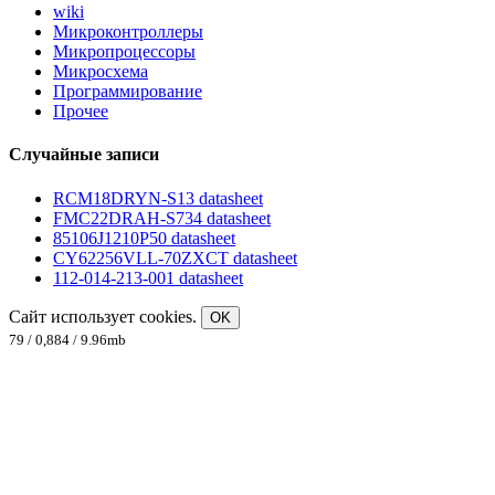
wiki
Микроконтроллеры
Микропроцессоры
Микросхема
Программирование
Прочее
Случайные записи
RCM18DRYN-S13 datasheet
FMC22DRAH-S734 datasheet
85106J1210P50 datasheet
CY62256VLL-70ZXCT datasheet
112-014-213-001 datasheet
Сайт использует cookies.
OK
79 / 0,884 / 9.96mb