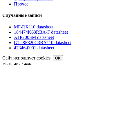
Прочее
Случайные записи
MF-RX110 datasheet
184474K63RBA-F datasheet
ATP200SM datasheet
GT28F320C3BA110 datasheet
47346-0001 datasheet
Сайт использует cookies.
OK
79 / 0,148 / 7.4mb