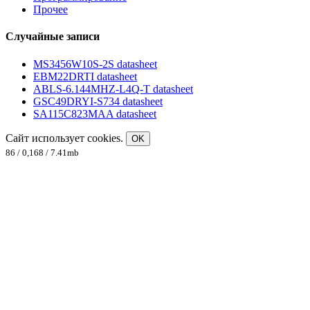
Прочее
Случайные записи
MS3456W10S-2S datasheet
EBM22DRTI datasheet
ABLS-6.144MHZ-L4Q-T datasheet
GSC49DRYI-S734 datasheet
SA115C823MAA datasheet
Сайт использует cookies.
OK
86 / 0,168 / 7.41mb