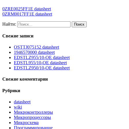
0ZRE0025FF1E datasheet
0ZRM0017FF1E datasheet
Найти:
Свежие записи
OSTTJ075152 datasheet
1946570000 datasheet
EDSTLZ955/10-OE datasheet
EDSTL955/10-OE datasheet
EDSTLZ950/10-OE datasheet
Свежие комментарии
Рубрики
datasheet
wiki
Микроконтроллеры
Микропроцессоры
Микросхема
Программирование