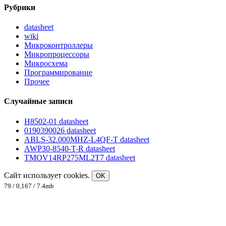
Рубрики
datasheet
wiki
Микроконтроллеры
Микропроцессоры
Микросхема
Программирование
Прочее
Случайные записи
H8502-01 datasheet
0190390026 datasheet
ABLS-32.000MHZ-L4QF-T datasheet
AWP30-8540-T-R datasheet
TMOV14RP275ML2T7 datasheet
Сайт использует cookies.
OK
79 / 0,167 / 7.4mb