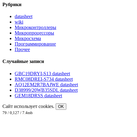
Рубрики
datasheet
wiki
Микроконтроллеры
Микропроцессоры
Микросхема
Программирование
Прочее
Случайные записи
GBC19DRYI-S13 datasheet
RMC08DREI-S734 datasheet
AQ12EM2R7BAJWE datasheet
D38999/20WB35SDL datasheet
GEM18DRSS datasheet
Сайт использует cookies.
OK
79 / 0,127 / 7.4mb