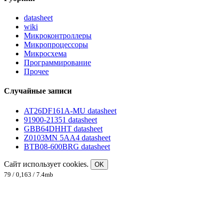
datasheet
wiki
Микроконтроллеры
Микропроцессоры
Микросхема
Программирование
Прочее
Случайные записи
AT26DF161A-MU datasheet
91900-21351 datasheet
GBB64DHHT datasheet
Z0103MN 5AA4 datasheet
BTB08-600BRG datasheet
Сайт использует cookies.
OK
79 / 0,163 / 7.4mb