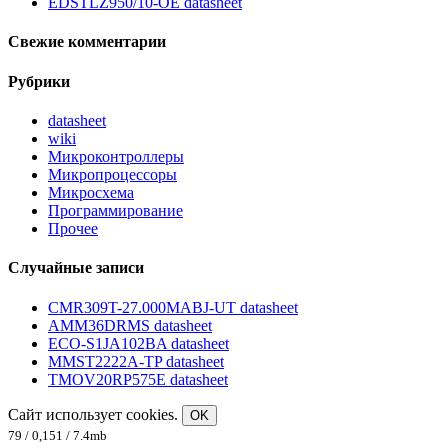
EDSTLZ950/10-OE datasheet
Свежие комментарии
Рубрики
datasheet
wiki
Микроконтроллеры
Микропроцессоры
Микросхема
Программирование
Прочее
Случайные записи
CMR309T-27.000MABJ-UT datasheet
AMM36DRMS datasheet
ECO-S1JA102BA datasheet
MMST2222A-TP datasheet
TMOV20RP575E datasheet
Сайт использует cookies.
OK
79 / 0,151 / 7.4mb