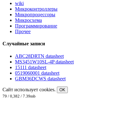
wiki
Микроконтроллеры
Микропроцессоры
Микросхема
Программирование
Прочее
Случайные записи
ABC28DRTN datasheet
MS3451W10SL-4P datasheet
15111 datasheet
0519060001 datasheet
GBM36DCWS datasheet
Сайт использует cookies.
OK
79 / 0,382 / 7.39mb