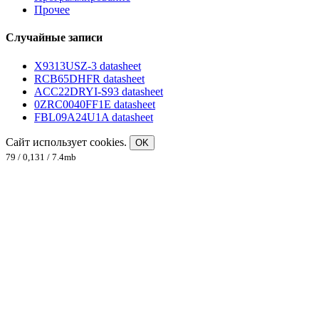
Прочее
Случайные записи
X9313USZ-3 datasheet
RCB65DHFR datasheet
ACC22DRYI-S93 datasheet
0ZRC0040FF1E datasheet
FBL09A24U1A datasheet
Сайт использует cookies.
OK
79 / 0,131 / 7.4mb