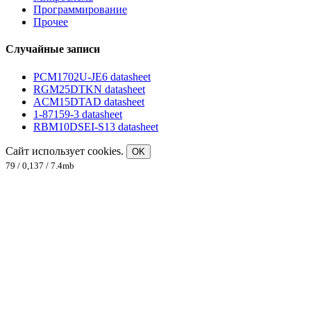
Программирование
Прочее
Случайные записи
PCM1702U-JE6 datasheet
RGM25DTKN datasheet
ACM15DTAD datasheet
1-87159-3 datasheet
RBM10DSEI-S13 datasheet
Сайт использует cookies.
OK
79 / 0,137 / 7.4mb