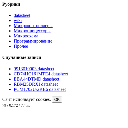
Рубрики
datasheet
wiki
Микроконтроллеры
Микропроцессоры
Микросхема
Программирование
Прочее
Случайные записи
9913010003 datasheet
CD74HC161MTE4 datasheet
EBA44DTMD datasheet
RBM25DRXI datasheet
PCM1702U/2KE6 datasheet
Сайт использует cookies.
OK
79 / 0,172 / 7.4mb