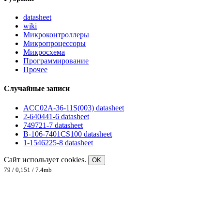
datasheet
wiki
Микроконтроллеры
Микропроцессоры
Микросхема
Программирование
Прочее
Случайные записи
ACC02A-36-11S(003) datasheet
2-640441-6 datasheet
749721-7 datasheet
B-106-7401CS100 datasheet
1-1546225-8 datasheet
Сайт использует cookies.
OK
79 / 0,151 / 7.4mb