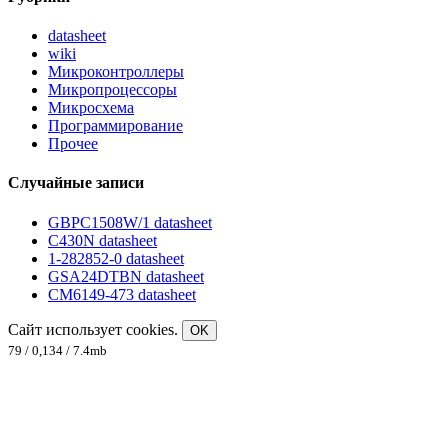
datasheet
wiki
Микроконтроллеры
Микропроцессоры
Микросхема
Программирование
Прочее
Случайные записи
GBPC1508W/1 datasheet
C430N datasheet
1-282852-0 datasheet
GSA24DTBN datasheet
CM6149-473 datasheet
Сайт использует cookies.
OK
79 / 0,134 / 7.4mb