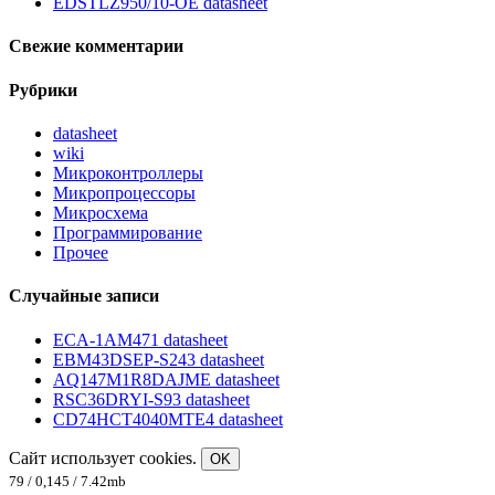
EDSTLZ950/10-OE datasheet
Свежие комментарии
Рубрики
datasheet
wiki
Микроконтроллеры
Микропроцессоры
Микросхема
Программирование
Прочее
Случайные записи
ECA-1AM471 datasheet
EBM43DSEP-S243 datasheet
AQ147M1R8DAJME datasheet
RSC36DRYI-S93 datasheet
CD74HCT4040MTE4 datasheet
Сайт использует cookies.
OK
79 / 0,145 / 7.42mb