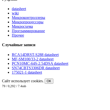
datasheet
wiki
Микроконтроллеры
Микропроцессоры
Микросхема
Программирование
Прочее
Случайные записи
RCA14DRST-S288 datasheet
MF-SM100/33-2 datasheet
PCN10MC-64S-2.54DSA datasheet
SN74CBTS3306DR datasheet
175021-1 datasheet
Сайт использует cookies.
OK
79 / 0,292 / 7.4mb