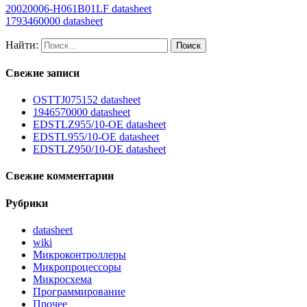
20020006-H061B01LF datasheet
1793460000 datasheet
Найти:
Свежие записи
OSTTJ075152 datasheet
1946570000 datasheet
EDSTLZ955/10-OE datasheet
EDSTL955/10-OE datasheet
EDSTLZ950/10-OE datasheet
Свежие комментарии
Рубрики
datasheet
wiki
Микроконтроллеры
Микропроцессоры
Микросхема
Программирование
Прочее