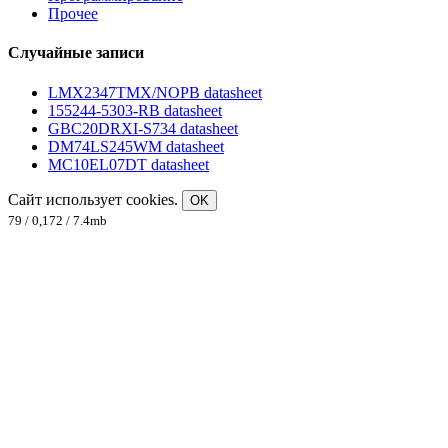
Прочее
Случайные записи
LMX2347TMX/NOPB datasheet
155244-5303-RB datasheet
GBC20DRXI-S734 datasheet
DM74LS245WM datasheet
MC10EL07DT datasheet
Сайт использует cookies.
OK
79 / 0,172 / 7.4mb