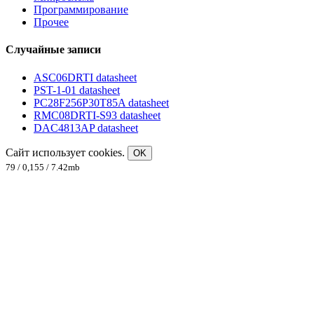
Программирование
Прочее
Случайные записи
ASC06DRTI datasheet
PST-1-01 datasheet
PC28F256P30T85A datasheet
RMC08DRTI-S93 datasheet
DAC4813AP datasheet
Сайт использует cookies.
OK
79 / 0,155 / 7.42mb