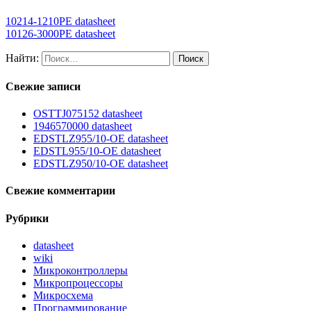
10214-1210PE datasheet
10126-3000PE datasheet
Найти:
Свежие записи
OSTTJ075152 datasheet
1946570000 datasheet
EDSTLZ955/10-OE datasheet
EDSTL955/10-OE datasheet
EDSTLZ950/10-OE datasheet
Свежие комментарии
Рубрики
datasheet
wiki
Микроконтроллеры
Микропроцессоры
Микросхема
Программирование