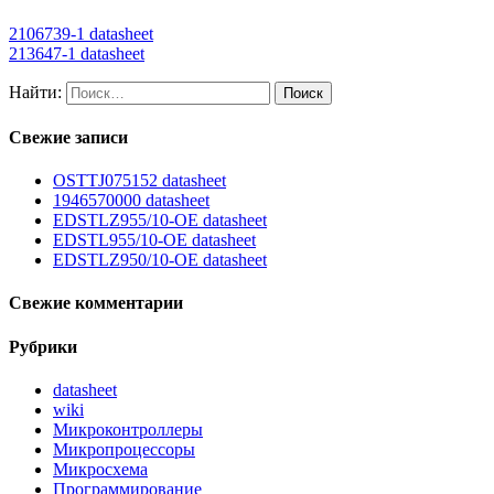
2106739-1 datasheet
213647-1 datasheet
Найти:
Свежие записи
OSTTJ075152 datasheet
1946570000 datasheet
EDSTLZ955/10-OE datasheet
EDSTL955/10-OE datasheet
EDSTLZ950/10-OE datasheet
Свежие комментарии
Рубрики
datasheet
wiki
Микроконтроллеры
Микропроцессоры
Микросхема
Программирование