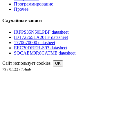
Программирование
Прочее
Случайные записи
IRFPS35N50LPBF datasheet
IDT72265LA20TF datasheet
1770670000 datasheet
EEC30DREH-S93 datasheet
SQCAEM0R8CATME datasheet
Сайт использует cookies.
OK
79 / 0,122 / 7.4mb