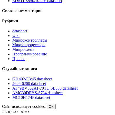
EDSTLZ950/10-OE datasheet
Свежие комментарии
Рубрики
datasheet
wiki
Микроконтроллеры
Микропроцессоры
Микросхема
Программирование
Прочее
Случайные записи
GI1402-E3/45 datasheet
4626-6200 datasheet
AT49BV802AT-70TU SL383 datasheet
AMC30DRYS-S734 datasheet
MC10H174P datasheet
Сайт использует cookies.
OK
79 / 0,843 / 9.97mb