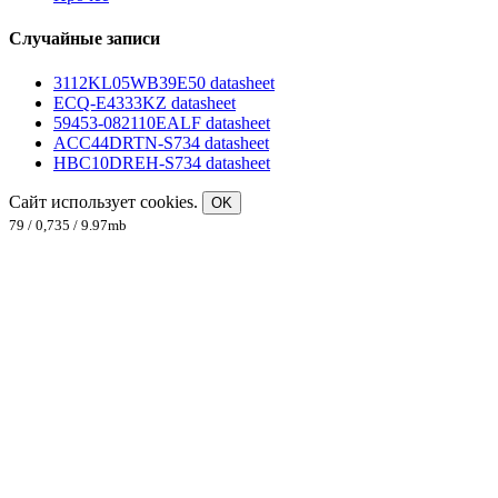
Случайные записи
3112KL05WB39E50 datasheet
ECQ-E4333KZ datasheet
59453-082110EALF datasheet
ACC44DRTN-S734 datasheet
HBC10DREH-S734 datasheet
Сайт использует cookies.
OK
79 / 0,735 / 9.97mb