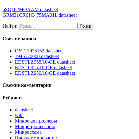
5SQ102MOAAM datasheet
GRM31CR61C475MA01L datasheet
Найти:
Свежие записи
OSTTJ075152 datasheet
1946570000 datasheet
EDSTLZ955/10-OE datasheet
EDSTL955/10-OE datasheet
EDSTLZ950/10-OE datasheet
Свежие комментарии
Рубрики
datasheet
wiki
Микроконтроллеры
Микропроцессоры
Микросхема
Программирование