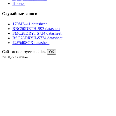
Прочее
Случайные записи
170M3441 datasheet
RBC50DRTH-S93 datasheet
FMC28DRYI-S734 datasheet
RSC28DRYH-S734 datasheet
74F540SCX datasheet
Сайт использует cookies.
OK
79 / 0,773 / 9.96mb