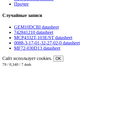
Прочее
Случайные записи
GEM10DCBI datasheet
742841210 datasheet
MCP4332T-103E/ST datasheet
0088-3-17-01-32-27-02-0 datasheet
MF72-030D13 datasheet
Сайт использует cookies.
OK
79 / 0,340 / 7.4mb