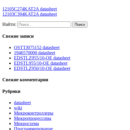
12105C274KAT2A datasheet
12103C394KAT2A datasheet
Найти:
Свежие записи
OSTTJ075152 datasheet
1946570000 datasheet
EDSTLZ955/10-OE datasheet
EDSTL955/10-OE datasheet
EDSTLZ950/10-OE datasheet
Свежие комментарии
Рубрики
datasheet
wiki
Микроконтроллеры
Микропроцессоры
Микросхема
Программирование