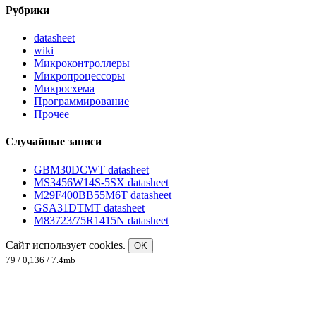
Рубрики
datasheet
wiki
Микроконтроллеры
Микропроцессоры
Микросхема
Программирование
Прочее
Случайные записи
GBM30DCWT datasheet
MS3456W14S-5SX datasheet
M29F400BB55M6T datasheet
GSA31DTMT datasheet
M83723/75R1415N datasheet
Сайт использует cookies.
OK
79 / 0,136 / 7.4mb